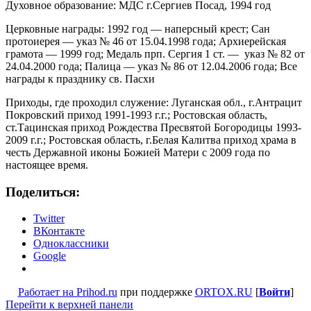
Духовное образование: МДС г.Сергиев Посад, 1994 год
Церковные награды: 1992 год — наперсный крест; Сан
протоиерея — указ № 46 от 15.04.1998 года; Архиерейская
грамота — 1999 год; Медаль прп. Сергия 1 ст. — указ № 82 от
24.04.2000 года; Палица — указ № 86 от 12.04.2006 года; Все
награды к празднику св. Пасхи
Приходы, где проходил служение: Луганская обл., г.Антрацит
Покровский приход 1991-1993 г.г.; Ростовская область,
ст.Тацинская приход Рождества Пресвятой Богородицы 1993-
2009 г.г.; Ростовская область, г.Белая Калитва приход храма в
честь Державной иконы Божией Матери с 2009 года по
настоящее время.
Поделиться:
Twitter
ВКонтакте
Одноклассники
Google
Работает на Prihod.ru
при поддержке
ORTOX.RU
[
Войти
]
Перейти к верхней панели